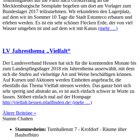
Teammitglieder auf die Fahrt nach Großzerlang an die
Mecklemburgische Seenplatte begeben um dort am Vorlager zum
Bundeslager 2017 teilzunehmen. Wir erkundeten den Lagerplatz,
auf dem wir im Sommer 10 Tage die Stadt Estonteco erbauen und
erleben werden. Es ist ein sehr schöner Flecken Erde, der von viel
Wasser umgeben ist und auf dem wir mit Kanus
(mehr …)
LV Jahresthema „Vielfalt“
Der Landesverband Hessen hat sich für die kommenden Monate bis
zum Landespfingstlager 2018 ein Jahresthema auserwählt, mit dem
sich die Stufen auf vielseitige Art und Weise beschäftigen können.
Auf Kursen und Aktionen werden Einheiten angebracht, die
ebenfalls das Thema Vielfalt streuen werden. Das ganze hört sich
sehr sperrig und abstrakt an, es ist auch einfach schwer in Worte zu
fassen. Stöbert einfach mal auf der Hompage
http://vielfalt.hessen.pfadfinden.de/
(mehr …)
Ältere Beiträge »
Stamm Chatten
Stammesheim:
Turnhallenstr 7 - Krofdorf - Räume über
Bauhofbüro