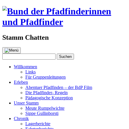
Stamm Chatten
Zum
Inhalt
Suchen
Suchen
springen
nach:
Willkommen
Links
Für Gruppenleitungen
Erleben
Abentuer Pfadfinden – der BdP Film
Die Pfadfinder- Regeln
Pädagogische Konzeption
Unser Stamm
Meute Rumpelwichte
Sippe Gullinborsti
Chronik
Lagerberichte
Fahrtenberichte