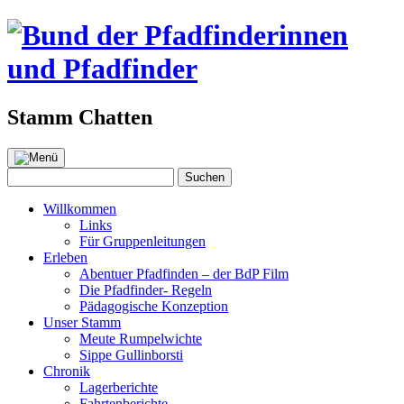
Stamm Chatten
Zum
Inhalt
Suchen
Suchen
springen
nach:
Willkommen
Links
Für Gruppenleitungen
Erleben
Abentuer Pfadfinden – der BdP Film
Die Pfadfinder- Regeln
Pädagogische Konzeption
Unser Stamm
Meute Rumpelwichte
Sippe Gullinborsti
Chronik
Lagerberichte
Fahrtenberichte