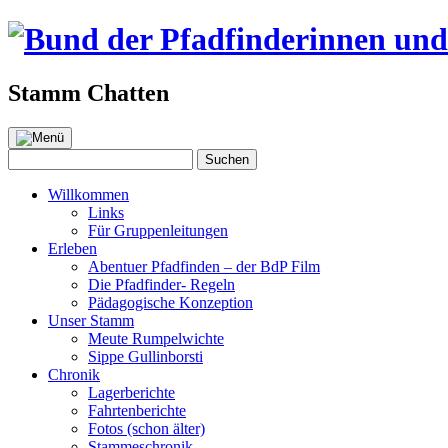
Stamm Chatten
Zum
Inhalt
Suchen
Suchen
springen
nach:
Willkommen
Links
Für Gruppenleitungen
Erleben
Abentuer Pfadfinden – der BdP Film
Die Pfadfinder- Regeln
Pädagogische Konzeption
Unser Stamm
Meute Rumpelwichte
Sippe Gullinborsti
Chronik
Lagerberichte
Fahrtenberichte
Fotos (schon älter)
Stammeschronik