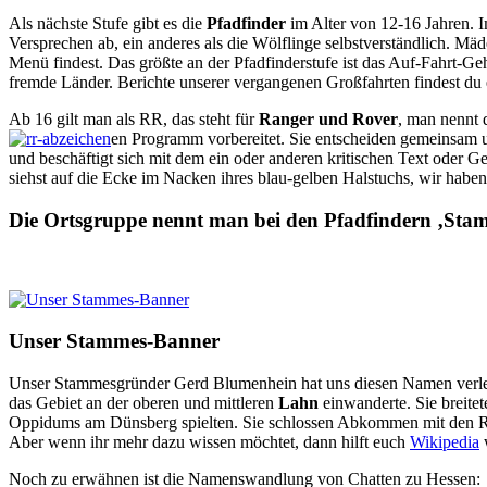
Als nächste Stufe gibt es die
Pfadfinder
im Alter von 12-16 Jahren. 
Versprechen ab, ein anderes als die Wölflinge selbstverständlich. Mä
Menü findest. Das größte an der Pfadfinderstufe ist das Auf-Fahrt-G
fremde Länder. Berichte unserer vergangenen Großfahrten findest du e
Ab 16 gilt man als RR, das steht für
Ranger und Rover
, man nennt d
en Programm vorbereitet. Sie entscheiden gemeinsam u
und beschäftigt sich mit dem ein oder anderen kritischen Text oder 
siehst auf die Ecke im Nacken ihres blau-gelben Halstuchs, wir haben 
Die Ortsgruppe nennt man bei den Pfadfindern ‚Sta
Unser Stammes-Banner
Unser Stammesgründer Gerd Blumenhein hat uns diesen Namen verleihe
das Gebiet an der oberen und mittleren
Lahn
einwanderte. Sie breitet
Oppidums am Dünsberg spielten. Sie schlossen Abkommen mit den Röme
Aber wenn ihr mehr dazu wissen möchtet, dann hilft euch
Wikipedia
Noch zu erwähnen ist die Namenswandlung von Chatten zu Hessen: