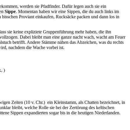
bekommen, werden sie Pfadfinder. Dafür legen auch sie ein
nen
Sippe
. Momentan haben wir eine Sippen, die du auch links im
n bisschen Proviant einkaufen, Rucksäcke packen und dann los in
 dass sie keine expliziete Gruppenführung mehr haben, die ihn
vollzogen. Dabei bleibt man eine ganze nacht wach, wacht am Feuer
alstuch betrifft. Andere Stämme nähen das Abzeichen, was du rechts
wird, nachdem die Wache vorbei ist.
k
‚ )
en Zeiten (10 v. Chr.) ein Kleinstamm, als Chatten bezeichnet, in
nklar bleibt, welche Rolle sie bei der Zertörung des keltischen
tene Sippen expandierten sogar bis in die heutigen Niederlanden.