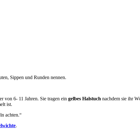
euten, Sippen und Runden nennen.
er von 6- 11 Jahren. Sie tragen ein
gelbes Halstuch
nachdem sie ihr Wöl
t ist.
ln achten.“
lwichte
.