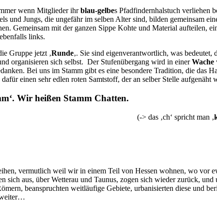
Immer wenn Mitglieder ihr
blau-gelbe
s Pfadfindernhalstuch verliehen 
dels und Jungs, die ungefähr im selben Alter sind, bilden gemeinsam ei
ehen. Gemeinsam mit der ganzen Sippe Kohte und Material aufteilen, ei
benfalls links.
ie Gruppe jetzt ‚
Runde
‚. Sie sind eigenverantwortlich, was bedeutet,
nd organisieren sich selbst. Der Stufenübergang wird in einer
Wache
Gedanken. Bei uns im Stamm gibt es eine besondere Tradition, die das H
dafür einen sehr edlen roten Samtstoff, der an selber Stelle aufgenäht 
mm‘. Wir heißen
Stamm Chatten.
(-> das ‚ch‘ spricht man ‚
n, vermutlich weil wir in einem Teil von Hessen wohnen, wo vor ewig
en sich aus, über Wetterau und Taunus, zogen sich wieder zurück, und u
rn, beanspruchten weitläufige Gebiete, urbanisierten diese und berit
weiter…