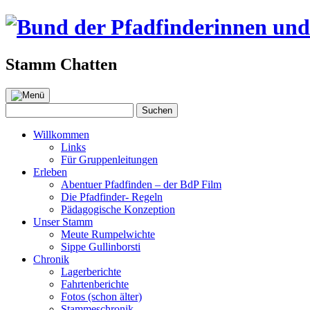
Stamm Chatten
Zum
Inhalt
Suchen
Suchen
springen
nach:
Willkommen
Links
Für Gruppenleitungen
Erleben
Abentuer Pfadfinden – der BdP Film
Die Pfadfinder- Regeln
Pädagogische Konzeption
Unser Stamm
Meute Rumpelwichte
Sippe Gullinborsti
Chronik
Lagerberichte
Fahrtenberichte
Fotos (schon älter)
Stammeschronik