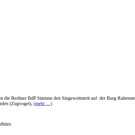
 die Berliner BdP Stämme den Singewettstreit auf der Burg Rabenstein
Orden (Zugvogel),
(mehr …)
ofbüro