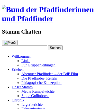
Stamm Chatten
Zum
Inhalt
Suchen
Suchen
springen
nach:
Willkommen
Links
Für Gruppenleitungen
Erleben
Abentuer Pfadfinden – der BdP Film
Die Pfadfinder- Regeln
Pädagogische Konzeption
Unser Stamm
Meute Rumpelwichte
Sippe Gullinborsti
Chronik
Lagerberichte
Fahrtenberichte